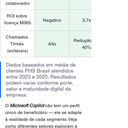
colaborador
ROI sobre 
Negativo
3,7x
licença M365
Chamados 
Redução de 
TI/mês 
Alto
40%
(evitáveis)
Dados baseados em média de 
clientes PHS Brasil atendidos 
entre 2023 e 2025. Resultados 
podem variar conforme porte, 
setor e maturidade digital da 
empresa.
O 
Microsoft Copilot
 não tem um perfil 
único de beneficiário — ele se adapta 
à realidade de cada segmento. Veja 
como diferentes setores exploram a 