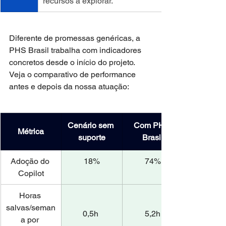
recursos a explorar.
Diferente de promessas genéricas, a 
PHS Brasil trabalha com indicadores 
concretos desde o início do projeto. 
Veja o comparativo de performance 
antes e depois da nossa atuação:
Cenário sem 
Com PHS 
Métrica
suporte
Brasil
Adoção do 
18%
74%
Copilot
Horas 
salvas/seman
0,5h 
5,2h
a por 