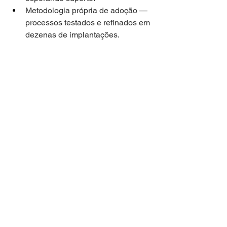
Metodologia própria de adoção — 
processos testados e refinados em 
dezenas de implantações.
Foco em ROI — medimos e 
reportamos o retorno do seu 
investimento em tecnologia de 
forma transparente.
Perguntas frequentes sobre 
Microsoft Copilot nas 
empresas
O Microsoft Copilot está disponível 
para qualquer plano do Microsoft 365?
Não. O 
Microsoft Copilot
 requer planos 
específicos do 
Microsoft 365
 (Business 
Standard, Business Premium, E3 ou 
E5) e a aquisição de licenças 